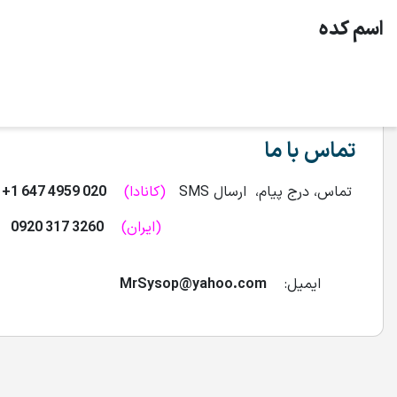
اسم كده
تماس با ما
تماس، درج پيام، ارسال SMS
(كانادا)
020 4959 647 1+
(ايران)
3260 317
0920
ايميل:
MrSysop@yahoo.com